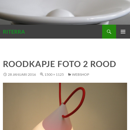
Zoeken
RITERRA
GA
PRIMAI
NAAR
MENU
DE
INHOUD
ROODKAPJE FOTO 2 ROOD
28 JANUARI 2016
1500 × 1125
WEBSHOP