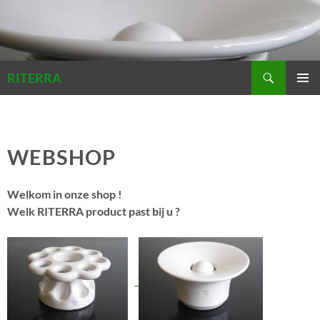
Zoeken
RITERRA
GA
PRIMAI
NAAR
MENU
DE
INHOUD
WEBSHOP
Welkom in onze shop !
Welk RITERRA product past bij u ?