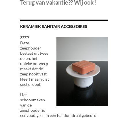
Terug van vakantie?? Wij ook !
KERAMIEK SANITAIR ACCESSOIRES
ZEEP
Deze
zeephouder
bestaat uit twee
delen. het
unieke ontwerp
maakt dat de
zeep nooit vast
kleeft maar juist
snel droogt.
Het
schoonmaken
van de
zeephouder is
eenvoudig, en in een handomdraai gebeurd.