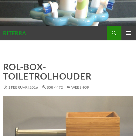
Zoeken
RITERRA
GA
PRIMAI
NAAR
MENU
DE
INHOUD
ROL-BOX-
TOILETROLHOUDER
1 FEBRUARI 2016
858 × 472
WEBSHOP