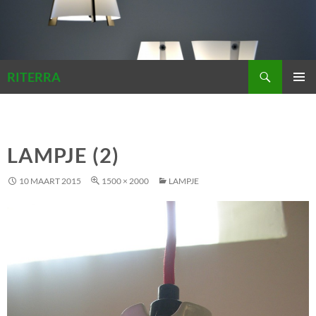
Zoeken
RITERRA
GA
PRIMAI
NAAR
MENU
DE
INHOUD
LAMPJE (2)
10 MAART 2015
1500 × 2000
LAMPJE