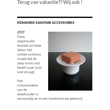
Terug van vakantie?? Wij ook !
KERAMIEK SANITAIR ACCESSOIRES
ZEEP
Deze
zeephouder
bestaat uit twee
delen. het
unieke ontwerp
maakt dat de
zeep nooit vast
kleeft maar juist
snel droogt.
Het
schoonmaken
van de
zeephouder is
eenvoudig, en in een handomdraai gebeurd.