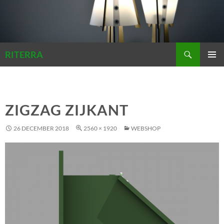
Zoeken
RITERRA
GA
PRIMAI
NAAR
MENU
DE
INHOUD
ZIGZAG ZIJKANT
26 DECEMBER 2018
2560 × 1920
WEBSHOP