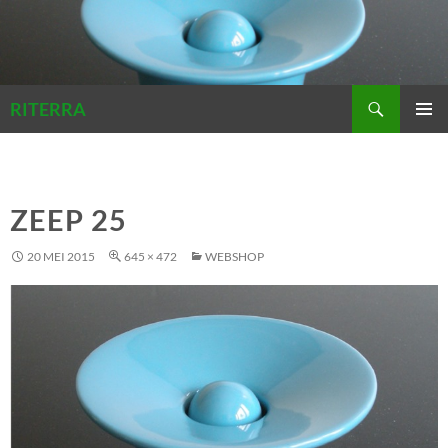
Zoeken
RITERRA
GA
PRIMAI
NAAR
MENU
DE
INHOUD
ZEEP 25
20 MEI 2015
645 × 472
WEBSHOP