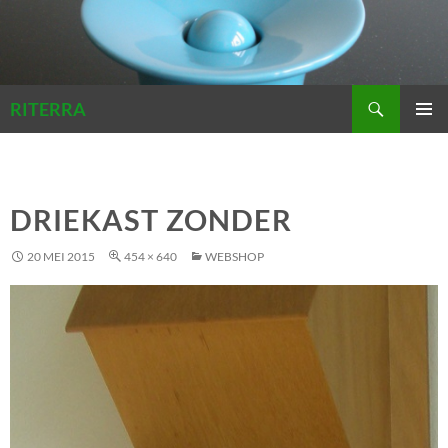
Zoeken
RITERRA
GA
PRIMAI
NAAR
MENU
DE
INHOUD
DRIEKAST ZONDER
20 MEI 2015
454 × 640
WEBSHOP