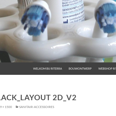
GA NAAR DE INHOUD
WELKOM BIJ RITERRA
BOUWONTWERP
WEBSHOP RI
LACK_LAYOUT 2D_V2
9 × 1500
SANITAIR-ACCESSOIRES