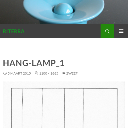
Zoeken
RITERRA
GA
PRIMAI
NAAR
MENU
DE
INHOUD
HANG-LAMP_1
5 MAART 2015
1100 × 1665
ZWEEF