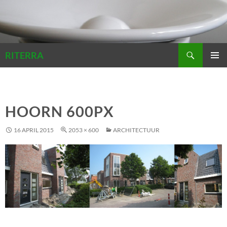
Zoeken
RITERRA
GA
PRIMAI
NAAR
MENU
DE
INHOUD
HOORN 600PX
16 APRIL 2015
2053 × 600
ARCHITECTUUR