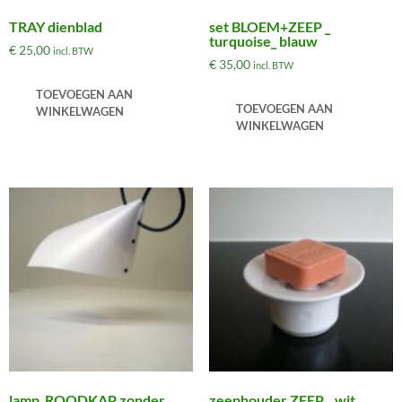
TRAY dienblad
set BLOEM+ZEEP _
turquoise_ blauw
€
25,00
incl. BTW
€
35,00
incl. BTW
TOEVOEGEN AAN
TOEVOEGEN AAN
WINKELWAGEN
WINKELWAGEN
lamp_ROODKAP zonder
zeephouder ZEEP _ wit