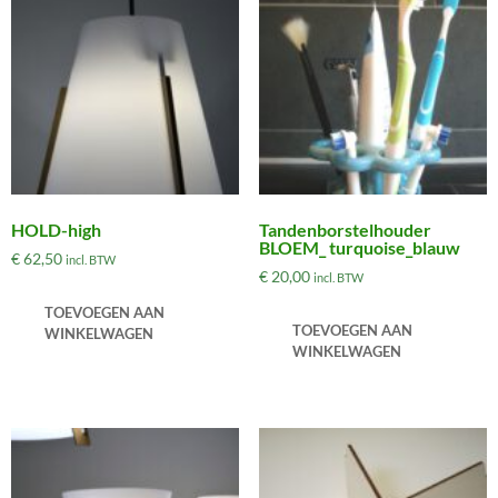
HOLD-high
Tandenborstelhouder
BLOEM_ turquoise_blauw
€
62,50
incl. BTW
€
20,00
incl. BTW
TOEVOEGEN AAN
TOEVOEGEN AAN
WINKELWAGEN
WINKELWAGEN