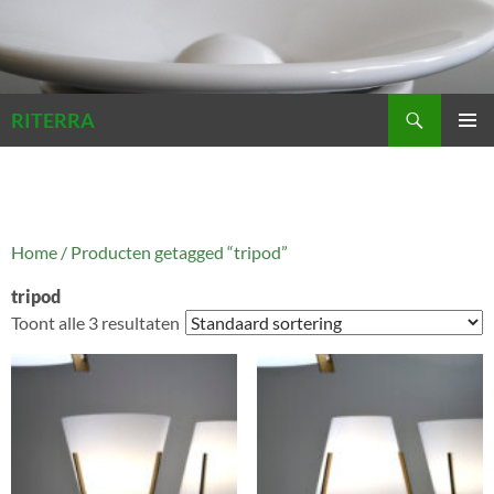
Zoeken
RITERRA
GA
PRIMAI
NAAR
MENU
DE
INHOUD
Home
/ Producten getagged “tripod”
tripod
Toont alle 3 resultaten