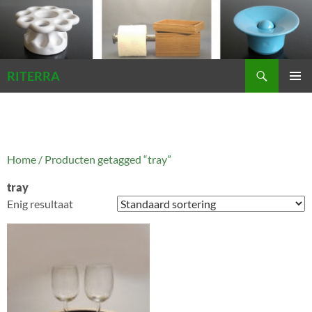
Zoeken
RITERRA
GA
PRIMAI
NAAR
MENU
DE
INHOUD
Home
/ Producten getagged “tray”
tray
Enig resultaat