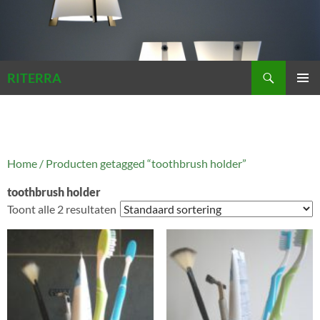
Zoeken
RITERRA
GA
PRIMAI
NAAR
MENU
DE
INHOUD
Home
/ Producten getagged “toothbrush holder”
toothbrush holder
Toont alle 2 resultaten