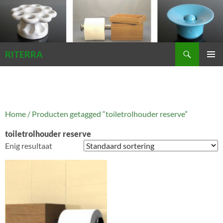
Zoeken
RITERRA
GA
PRIMAI
NAAR
MENU
DE
INHOUD
Home
/ Producten getagged “toiletrolhouder reserve”
toiletrolhouder reserve
Enig resultaat