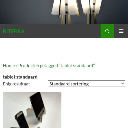
Zoeken
RITERRA
GA
PRIMAI
NAAR
MENU
DE
INHOUD
Home
/ Producten getagged “tablet standaard”
tablet standaard
Enig resultaat