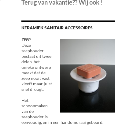
Terug van vakantie?? Wij ook !
KERAMIEK SANITAIR ACCESSOIRES
ZEEP
Deze
zeephouder
bestaat uit twee
delen. het
unieke ontwerp
maakt dat de
zeep nooit vast
kleeft maar juist
snel droogt.
Het
schoonmaken
van de
zeephouder is
eenvoudig, en in een handomdraai gebeurd.