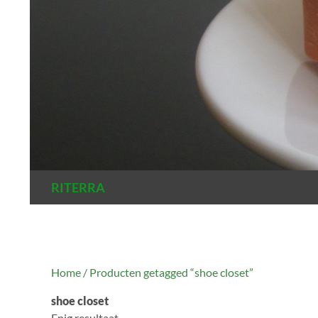
Zoeken
RITERRA
Home
/ Producten getagged “shoe closet”
shoe closet
Enig resultaat