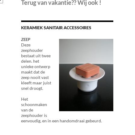
Terug van vakantie?? Wij ook !
KERAMIEK SANITAIR ACCESSOIRES
ZEEP
Deze
zeephouder
bestaat uit twee
delen. het
unieke ontwerp
maakt dat de
zeep nooit vast
kleeft maar juist
snel droogt.
Het
schoonmaken
van de
zeephouder is
eenvoudig, en in een handomdraai gebeurd.