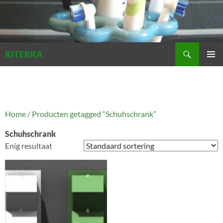
Zoeken
RITERRA
GA
PRIMAI
NAAR
MENU
DE
INHOUD
Home
/ Producten getagged “Schuhschrank”
Schuhschrank
Enig resultaat