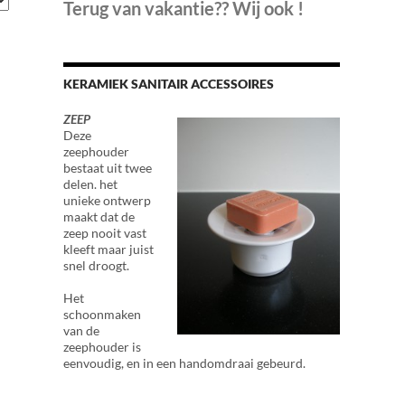
Terug van vakantie?? Wij ook !
KERAMIEK SANITAIR ACCESSOIRES
ZEEP
Deze
zeephouder
bestaat uit twee
delen. het
unieke ontwerp
maakt dat de
zeep nooit vast
kleeft maar juist
snel droogt.
Het
schoonmaken
van de
zeephouder is
eenvoudig, en in een handomdraai gebeurd.