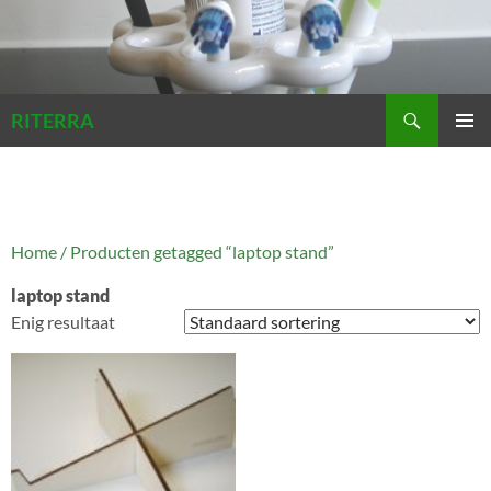
Zoeken
RITERRA
GA
PRIMAI
NAAR
MENU
DE
INHOUD
Home
/ Producten getagged “laptop stand”
laptop stand
Enig resultaat