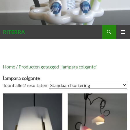
Zoeken
RITERRA
GA
PRIMAI
NAAR
MENU
DE
INHOUD
Home
/ Producten getagged “lampara colgante”
lampara colgante
Toont alle 2 resultaten