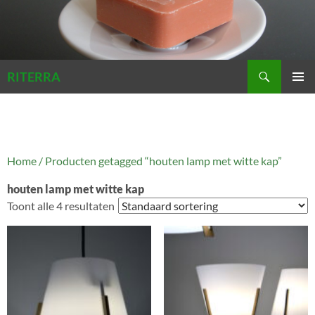
Zoeken
RITERRA
GA
PRIMAI
NAAR
MENU
DE
INHOUD
Home
/ Producten getagged “houten lamp met witte kap”
houten lamp met witte kap
Toont alle 4 resultaten