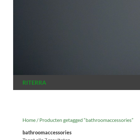
Zoeken
RITERRA
Home
/ Producten getagged “bathroomaccessories”
bathroomaccessories
Toont alle 7 resultaten