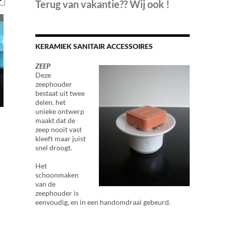
Terug van vakantie?? Wij ook !
KERAMIEK SANITAIR ACCESSOIRES
ZEEP
Deze
zeephouder
bestaat uit twee
delen. het
unieke ontwerp
maakt dat de
zeep nooit vast
kleeft maar juist
snel droogt.
Het
schoonmaken
van de
zeephouder is
eenvoudig, en in een handomdraai gebeurd.