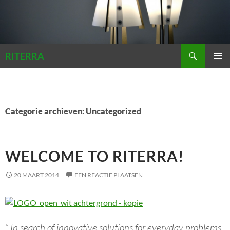
Zoeken
RITERRA
GA
PRIMAI
NAAR
MENU
DE
INHOUD
Categorie archieven: Uncategorized
WELCOME TO RITERRA!
20 MAART 2014
EEN REACTIE PLAATSEN
” In search of innovative solutions for everyday problems